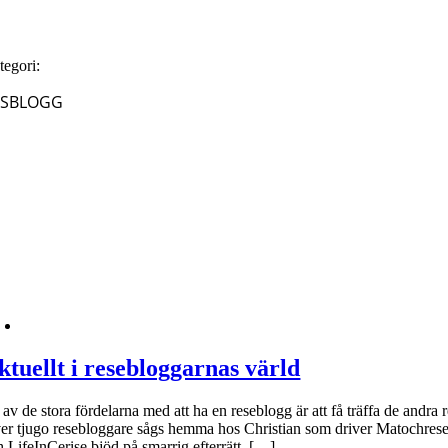
tegori:
ESBLOGG
ktuellt i resebloggarnas värld
av de stora fördelarna med att ha en reseblogg är att få träffa de andra
er tjugo resebloggare sågs hemma hos Christian som driver Matochreseb
h LifeInCerise bjöd på smarrig efterrätt. […]