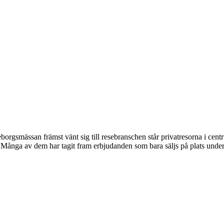
rgsmässan främst vänt sig till resebranschen står privatresorna i cen
rer. Många av dem har tagit fram erbjudanden som bara säljs på plats un