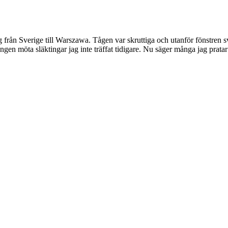
tåg från Sverige till Warszawa. Tågen var skruttiga och utanför fönstren 
 gången möta släktingar jag inte träffat tidigare. Nu säger många jag prat