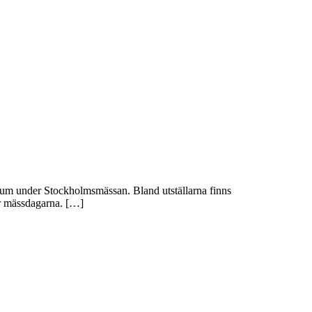
trum under Stockholmsmässan. Bland utställarna finns
der mässdagarna. […]