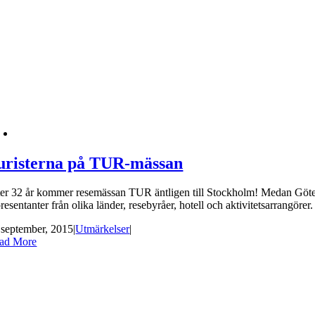
uristerna på TUR-mässan
ter 32 år kommer resemässan TUR äntligen till Stockholm! Medan Götebo
presentanter från olika länder, resebyråer, hotell och aktivitetsarrangö
 september, 2015
|
Utmärkelser
|
ad More