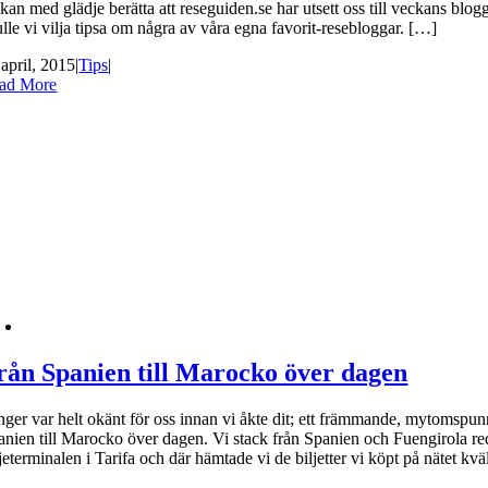
 kan med glädje berätta att reseguiden.se har utsett oss till veckans blo
lle vi vilja tipsa om några av våra egna favorit-resebloggar. […]
 april, 2015
|
Tips
|
ad More
rån Spanien till Marocko över dagen
nger var helt okänt för oss innan vi åkte dit; ett främmande, mytomspun
anien till Marocko över dagen. Vi stack från Spanien och Fuengirola re
jeterminalen i Tarifa och där hämtade vi de biljetter vi köpt på nätet kväl