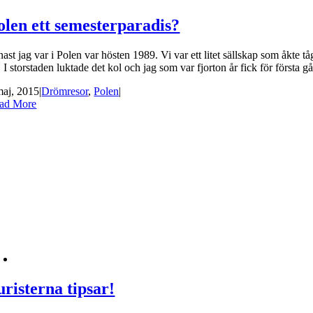
olen ett semesterparadis?
ast jag var i Polen var hösten 1989. Vi var ett litet sällskap som åkte 
. I storstaden luktade det kol och jag som var fjorton år fick för första
maj, 2015
|
Drömresor
,
Polen
|
ad More
uristerna tipsar!