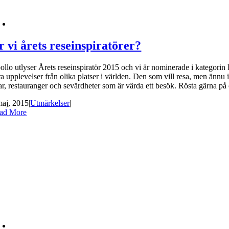
r vi årets reseinspiratörer?
llo utlyser Årets reseinspiratör 2015 och vi är nominerade i kategorin F
a upplevelser från olika platser i världen. Den som vill resa, men ännu i
ar, restauranger och sevärdheter som är värda ett besök. Rösta gärna på 
maj, 2015
|
Utmärkelser
|
ad More