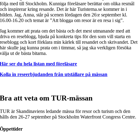
följa med till Stockholm. Kunniga föreläsare berättar om olika resmål
och inspirerar kring resande. Det är här Turisterna.se kommer in i
bilden. Jag, Anna, står på scenen lördagen den 26:e september kl.
16.00-16.20 och temat är ”Att blogga om resor är en resa i sig”.
Jag kommer att prata om det bästa och det mest utmanande med att
driva en reseblogg, bjuda på konkreta tips för den som vill starta en
reseblogg och kort förklara min kärlek till resandet och skrivandet. Det
här skulle jag kunna prata om i timmar, så jag ska verkligen försöka
välja ut de bästa bitarna.
Här ser du hela listan med föreläsare
Kolla in reseerbjudanden från utställare på mässan
Bra att veta om TUR-mässan
TUR är Skandinaviens ledande mässa för resor och turism och den
hålls den 26-27 september på Stockholm Waterfront Congress Centre.
Öppettider