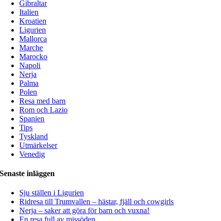
Gibraltar
Italien
Kroatien
Ligurien
Mallorca
Marche
Marocko
Napoli
Nerja
Palma
Polen
Resa med barn
Rom och Lazio
Spanien
Tips
Tyskland
Utmärkelser
Venedig
Senaste inläggen
Sju ställen i Ligurien
Ridresa till Trumvallen – hästar, fjäll och cowgirls
Nerja – saker att göra för barn och vuxna!
En resa full av missöden