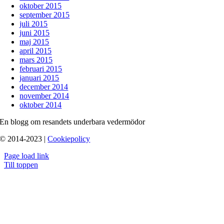
oktober 2015
september 2015
juli 2015
juni 2015
maj 2015
april 2015
mars 2015
februari 2015
januari 2015
december 2014
november 2014
oktober 2014
En blogg om resandets underbara vedermödor
© 2014-2023 |
Cookiepolicy
Page load link
Till toppen