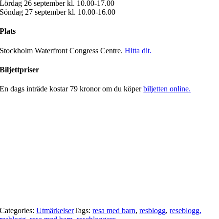
Lördag 26 september kl. 10.00-17.00
Söndag 27 september kl. 10.00-16.00
Plats
Stockholm Waterfront Congress Centre.
Hitta dit.
Biljettpriser
En dags inträde kostar 79 kronor om du köper
biljetten online.
Categories:
Utmärkelser
Tags:
resa med barn
,
resblogg
,
reseblogg,