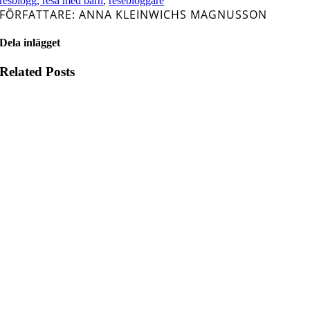
resblogg, resa med barn
,
resebloggare
FÖRFATTARE: ANNA KLEINWICHS MAGNUSSON
Dela inlägget
Related Posts