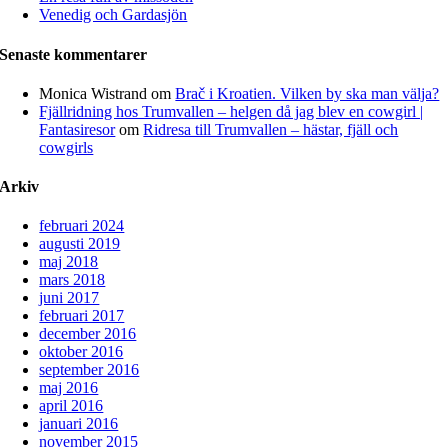
Venedig och Gardasjön
Senaste kommentarer
Monica Wistrand
om
Brač i Kroatien. Vilken by ska man välja?
Fjällridning hos Trumvallen – helgen då jag blev en cowgirl |
Fantasiresor
om
Ridresa till Trumvallen – hästar, fjäll och
cowgirls
Arkiv
februari 2024
augusti 2019
maj 2018
mars 2018
juni 2017
februari 2017
december 2016
oktober 2016
september 2016
maj 2016
april 2016
januari 2016
november 2015