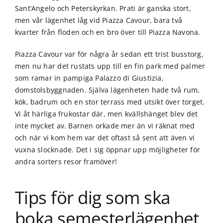
Sant’Angelo och Peterskyrkan. Prati är ganska stort,
men vår lägenhet låg vid Piazza Cavour, bara två
kvarter från floden och en bro över till Piazza Navona.
Piazza Cavour var för några år sedan ett trist busstorg,
men nu har det rustats upp till en fin park med palmer
som ramar in pampiga Palazzo di Giustizia,
domstolsbyggnaden. Själva lägenheten hade två rum,
kök, badrum och en stor terrass med utsikt över torget.
Vi åt härliga frukostar där, men kvällshänget blev det
inte mycket av. Barnen orkade mer än vi räknat med
och när vi kom hem var det oftast så sent att även vi
vuxna slocknade. Det i sig öppnar upp möjligheter för
andra sorters resor framöver!
Tips för dig som ska
boka semesterlägenhet