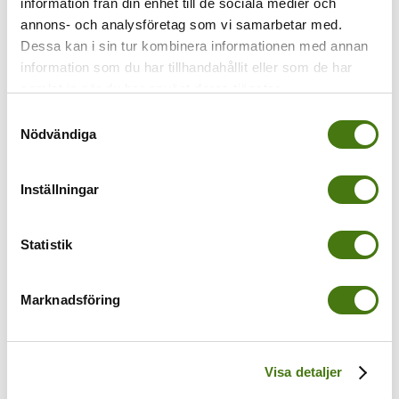
information från din enhet till de sociala medier och
annons- och analysföretag som vi samarbetar med.
Dessa kan i sin tur kombinera informationen med annan
information som du har tillhandahållit eller som de har
samlat in när du har använt deras tjänster.
Samtyckesval
Nödvändiga
Venedig med
Hur tar man sig
barn? Läs vad vi
till Venedig med
Inställningar
tyckte!
bil?
4 december, 2016
|
0
4 december, 2016
|
0
Statistik
Comments
Comments
Marknadsföring
Comment
Visa detaljer