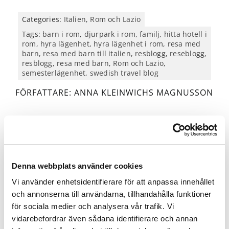
Categories:
Italien
,
Rom och Lazio
Tags:
barn i rom
,
djurpark i rom
,
familj
,
hitta hotell i
rom
,
hyra lägenhet
,
hyra lägenhet i rom
,
resa med
barn
,
resa med barn till italien
,
resblogg
,
reseblogg,
resblogg, resa med barn
,
Rom och Lazio
,
semesterlägenhet
,
swedish travel blog
FÖRFATTARE: ANNA KLEINWICHS MAGNUSSON
Dela inlägget
Denna webbplats använder cookies
Vi använder enhetsidentifierare för att anpassa innehållet
och annonserna till användarna, tillhandahålla funktioner
för sociala medier och analysera vår trafik. Vi
Related Posts
vidarebefordrar även sådana identifierare och annan