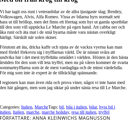
Vi har tagit oss runt i veteranbilar av de allra tjusigaste slag; Bentley,
Volkswagen, Alvis, Alfa Romeo. Vissa av bilarna hyrs normalt sett
bara ut till bröllop, men det finns ett företag som hyr ut gamla sportbilar
till den som vill upptäcka Le Marche på egen hand. Att cabba ner och
åka runt och äta mat i de små byarna måste vara nästan overkligt
härligt. Särskilt när solen skiner.
Förutom att äta, dricka kaffe och njuta av de vackra vyerna kan man
med fördel förkovra sig i tryfflarnas värld. De är nästan svåra att
undvika här i det mest tryffeltäta området i världen. Hösten är den bäst
årstiden för den som vill leta tryffel, men nu på våren kommer de svart
sommartryfflarna som är de mest vardagliga och de minst värdefulla.
För mig som inte är expert är de tillräckligt spännande.
I regionen kan man även rida och prova viner, något vi inte hann med
den här gången, men som jag siktar på under nästa resa till Le Marche.
Categories:
Italien
,
Marche
Tags:
bil
,
bila i italien
,
bilar
,
hyra bil i
italien
,
Italien
,
marche
,
marche holiday
,
resa till italien
,
tryffel
FÖRFATTARE: ANNA KLEINWICHS MAGNUSSON