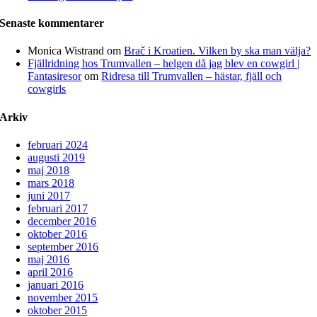
Senaste kommentarer
Monica Wistrand
om
Brač i Kroatien. Vilken by ska man välja?
Fjällridning hos Trumvallen – helgen då jag blev en cowgirl |
Fantasiresor
om
Ridresa till Trumvallen – hästar, fjäll och
cowgirls
Arkiv
februari 2024
augusti 2019
maj 2018
mars 2018
juni 2017
februari 2017
december 2016
oktober 2016
september 2016
maj 2016
april 2016
januari 2016
november 2015
oktober 2015