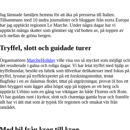
Jag lämnade familjen hemma för att åka på pressresa till Italien.
Tillsammans med 10 andra journalister och bloggare från norra Europa
har jag upptäckt regionen Le Marche. Under några dagar har vi
upptäckt många skatter som gömmer sig vid botten av, på toppen av
och mellan de gröna bergen.
Tryffel, slott och guidade turer
Organisatören
MarcheHoliday
ville visa oss så mycket som möjligt och
det resulterade i galna och roliga dagar. Vi har letat tryffel med hjälp av
tryffelhundar, besökt en fabrik som tillverkar delikatesser med fokus på
tryffel, lyssnat på tryffelexperter på ett forskningsinstitut, testat
flugfiske i en av dalarnas floder, tittat på utgrävningar, provat öl hos ett
litet bryggeri som ligger allra högst upp på toppen av ett berg och
upptäckt Urbino som en gång var viktigare än både Florens och Rom.
Vi har guidats runt i kyrkor, slott och charmiga gamla byar och framför
allt har vi ätit mat som är typisk för regionen och smakat vin från
området.
Med bil från krog till krog