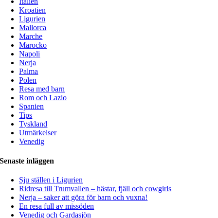
Italien
Kroatien
Ligurien
Mallorca
Marche
Marocko
Napoli
Nerja
Palma
Polen
Resa med barn
Rom och Lazio
Spanien
Tips
Tyskland
Utmärkelser
Venedig
Senaste inläggen
Sju ställen i Ligurien
Ridresa till Trumvallen – hästar, fjäll och cowgirls
Nerja – saker att göra för barn och vuxna!
En resa full av missöden
Venedig och Gardasjön