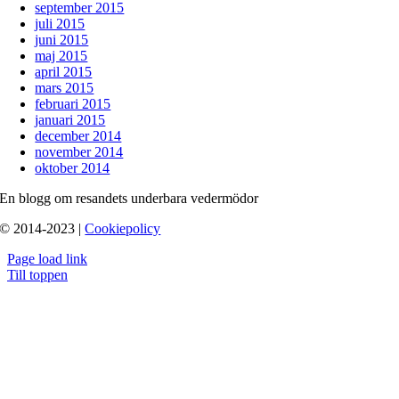
september 2015
juli 2015
juni 2015
maj 2015
april 2015
mars 2015
februari 2015
januari 2015
december 2014
november 2014
oktober 2014
En blogg om resandets underbara vedermödor
© 2014-2023 |
Cookiepolicy
Page load link
Till toppen