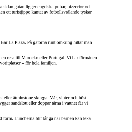
a sidan gatan ligger engelska pubar, pizzerior och
n ett turistjippo kantat av fotbollsvrålande tyskar,
 Bar La Plaza. På gatorna runt omkring hittar man
 en resa till Marocko eller Portugal. Vi har förmånen
oritplatser – för hela familjen.
ool eller åtminstone skugga. Vår, vinter och höst
ger sandslott eller doppar tårna i vattnet får vi
ad form. Luncherna blir långa när barnen kan leka