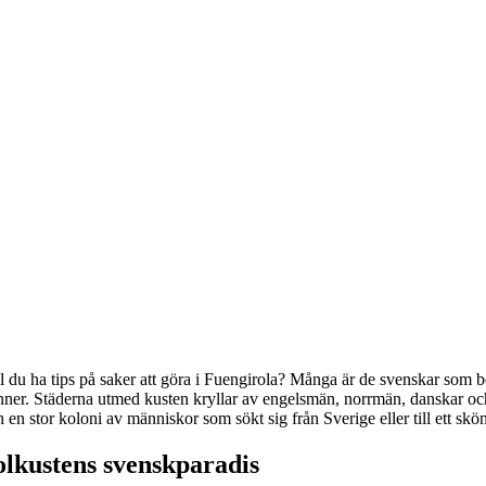
l du ha tips på saker att göra i Fuengirola? Många är de svenskar som bo
nner. Städerna utmed kusten kryllar av engelsmän, norrmän, danskar och
 en stor koloni av människor som sökt sig från Sverige eller till ett skö
olkustens svenskparadis