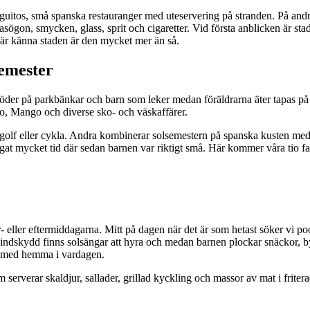
guitos, små spanska restauranger med uteservering på stranden. På andr
sögon, smycken, glass, sprit och cigaretter. Vid första anblicken är stade
är känna staden är den mycket mer än så.
semester
öder på parkbänkar och barn som leker medan föräldrarna äter tapas på
ho, Mango och diverse sko- och väskaffärer.
a golf eller cykla. Andra kombinerar solsemestern på spanska kusten med
ngat mycket tid där sedan barnen var riktigt små. Här kommer våra tio fav
ör- eller eftermiddagarna. Mitt på dagen när det är som hetast söker vi p
vindskydd finns solsängar att hyra och medan barnen plockar snäckor, byg
nns med hemma i vardagen.
rverar skaldjur, sallader, grillad kyckling och massor av mat i friter