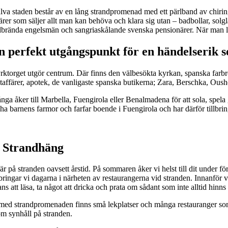
älva staden består av en lång strandpromenad med ett pärlband av chirin
ärer som säljer allt man kan behöva och klara sig utan – badbollar, solgla
dbrända engelsmän och sangriaskålande svenska pensionärer. När man l
n perfekt utgångspunkt för en händelserik 
rktorget utgör centrum. Där finns den välbesökta kyrkan, spanska farbr
taffärer, apotek, de vanligaste spanska butikerna; Zara, Berschka, Ous
nga åker till Marbella, Fuengirola eller Benalmadena för att sola, spel
 ha barnens farmor och farfar boende i Fuengirola och har därför tillbri
. Strandhäng
är på stranden oavsett årstid. På sommaren åker vi helst till dit under f
llbringar vi dagarna i närheten av restaurangerna vid stranden. Innanför 
ans att läsa, ta något att dricka och prata om sådant som inte alltid hi
med strandpromenaden finns små lekplatser och många restauranger som se
om synhåll på stranden.