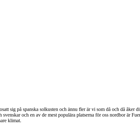
satt sig på spanska solkusten och ännu fler är vi som då och då åker dit
 svenskar och en av de mest populära platserna för oss nordbor är Fue
nare klimat.