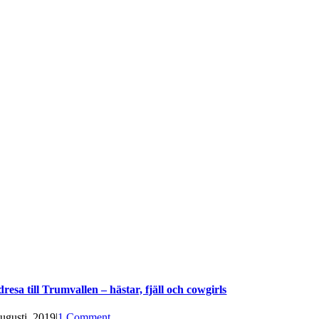
dresa till Trumvallen – hästar, fjäll och cowgirls
augusti, 2019
|
1 Comment