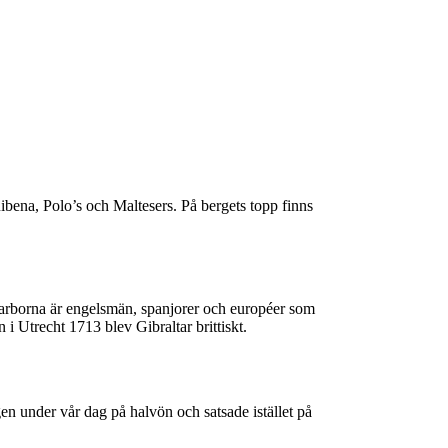
 Ribena, Polo’s och Maltesers. På bergets topp finns
ltarborna är engelsmän, spanjorer och européer som
 i Utrecht 1713 blev Gibraltar brittiskt.
gen under vår dag på halvön och satsade istället på