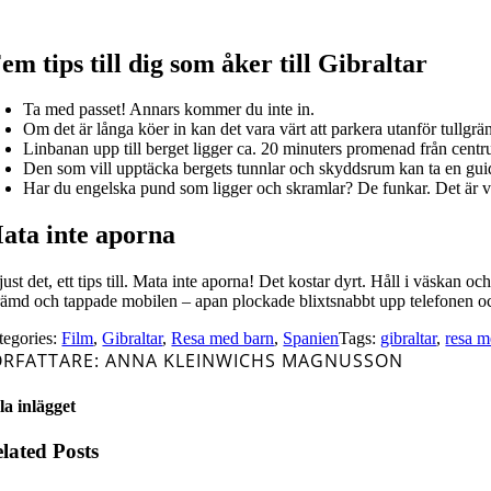
em tips till dig som åker till Gibraltar
Ta med passet! Annars kommer du inte in.
Om det är långa köer in kan det vara värt att parkera utanför tullgrän
Linbanan upp till berget ligger ca. 20 minuters promenad från cent
Den som vill upptäcka bergets tunnlar och skyddsrum kan ta en guid
Har du engelska pund som ligger och skramlar? De funkar. Det är v
ata inte aporna
just det, ett tips till. Mata inte aporna! Det kostar dyrt. Håll i väskan 
rämd och tappade mobilen – apan plockade blixtsnabbt upp telefonen oc
tegories:
Film
,
Gibraltar
,
Resa med barn
,
Spanien
Tags:
gibraltar
,
resa m
ÖRFATTARE: ANNA KLEINWICHS MAGNUSSON
la inlägget
lated Posts