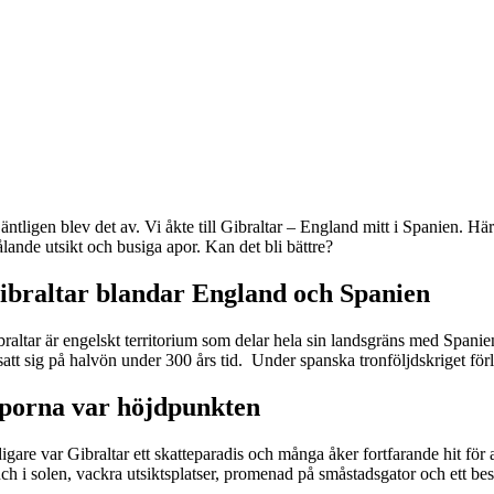
äntligen blev det av. Vi åkte till Gibraltar – England mitt i Spanien. H
ålande utsikt och busiga apor. Kan det bli bättre?
ibraltar blandar England och Spanien
braltar är engelskt territorium som delar hela sin landsgräns med Spani
att sig på halvön under 300 års tid. Under spanska tronföljdskriget förlo
porna var höjdpunkten
igare var Gibraltar ett skatteparadis och många åker fortfarande hit för 
nch i solen, vackra utsiktsplatser, promenad på småstadsgator och ett be