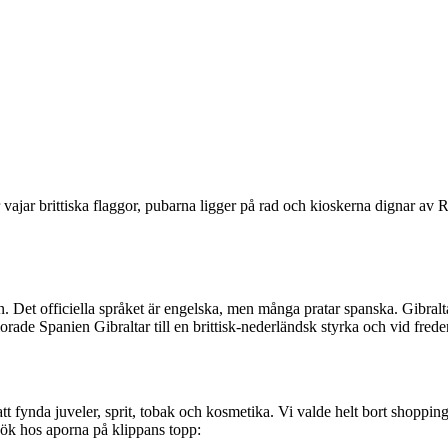
är vajar brittiska flaggor, pubarna ligger på rad och kioskerna dignar av
en. Det officiella språket är engelska, men många pratar spanska. Gibra
rade Spanien Gibraltar till en brittisk-nederländsk styrka och vid freden
att fynda juveler, sprit, tobak och kosmetika. Vi valde helt bort shoppin
sök hos aporna på klippans topp: