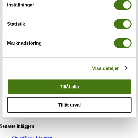
Drömresor
Inställningar
Film
Frankrike
Gibraltar
Statistik
Italien
Kroatien
Ligurien
Mallorca
Marknadsföring
Marche
Marocko
Napoli
Nerja
Visa detaljer
Palma
Polen
Resa med barn
Rom och Lazio
Tillåt alla
Spanien
Tips
Tyskland
Tillåt urval
Utmärkelser
Venedig
Senaste inläggen