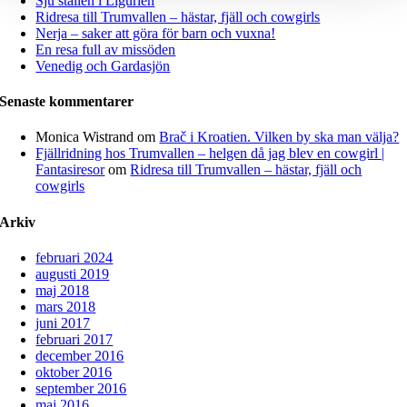
Sju ställen i Ligurien
Ridresa till Trumvallen – hästar, fjäll och cowgirls
Nerja – saker att göra för barn och vuxna!
En resa full av missöden
Venedig och Gardasjön
Senaste kommentarer
Monica Wistrand
om
Brač i Kroatien. Vilken by ska man välja?
Fjällridning hos Trumvallen – helgen då jag blev en cowgirl |
Fantasiresor
om
Ridresa till Trumvallen – hästar, fjäll och
cowgirls
Arkiv
februari 2024
augusti 2019
maj 2018
mars 2018
juni 2017
februari 2017
december 2016
oktober 2016
september 2016
maj 2016