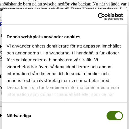
snöälskande barn på att svischa nedför vita backar. Nu när vi ändå var i
närheten tog vi tag i saken och åkte till Sierra Nevada över dagen. […]
11 januari, 2015
|
Film
,
Spanien
|
Read More
Turisterna.se
Denna webbplats använder cookies
Vi använder enhetsidentifierare för att anpassa innehållet
Familjen Magnusson har gett sig ut på resa. Vi utlovar restips och
glimtar från härliga platser i världen. Häng med oss!
och annonserna till användarna, tillhandahålla funktioner
Sök efter:
för sociala medier och analysera vår trafik. Vi
vidarebefordrar även sådana identifierare och annan
information från din enhet till de sociala medier och
Följ bloggen via e-post
annons- och analysföretag som vi samarbetar med.
Dessa kan i sin tur kombinera informationen med annan
Your email:
information som du har tillhandahållit eller som de har
samlat in när du har använt deras tjänster.
Samtyckesval
Kategorier
Nödvändiga
Aktuellt