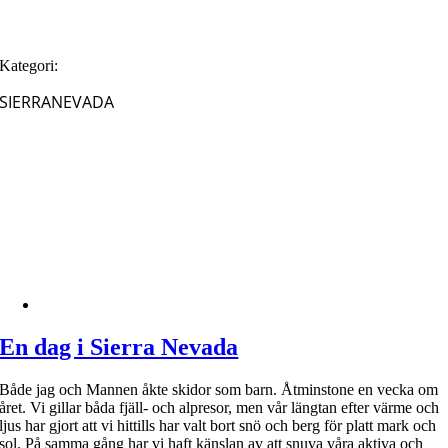
Kategori:
SIERRANEVADA
En dag i Sierra Nevada
Både jag och Mannen åkte skidor som barn. Åtminstone en vecka om
året. Vi gillar båda fjäll- och alpresor, men vår längtan efter värme och
ljus har gjort att vi hittills har valt bort snö och berg för platt mark och
sol. På samma gång har vi haft känslan av att snuva våra aktiva och