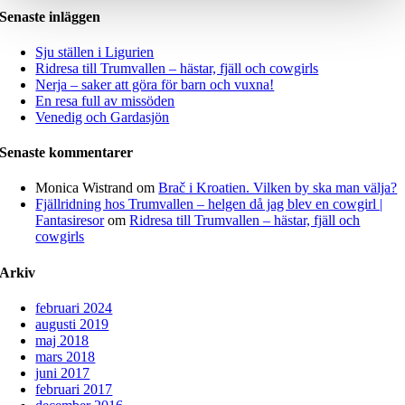
Senaste inläggen
Sju ställen i Ligurien
Ridresa till Trumvallen – hästar, fjäll och cowgirls
Nerja – saker att göra för barn och vuxna!
En resa full av missöden
Venedig och Gardasjön
Senaste kommentarer
Monica Wistrand
om
Brač i Kroatien. Vilken by ska man välja?
Fjällridning hos Trumvallen – helgen då jag blev en cowgirl |
Fantasiresor
om
Ridresa till Trumvallen – hästar, fjäll och
cowgirls
Arkiv
februari 2024
augusti 2019
maj 2018
mars 2018
juni 2017
februari 2017