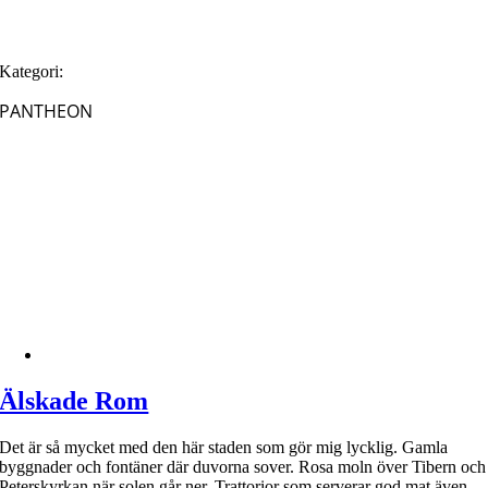
Kategori:
PANTHEON
Älskade Rom
Det är så mycket med den här staden som gör mig lycklig. Gamla
byggnader och fontäner där duvorna sover. Rosa moln över Tibern och
Peterskyrkan när solen går ner. Trattorior som serverar god mat även