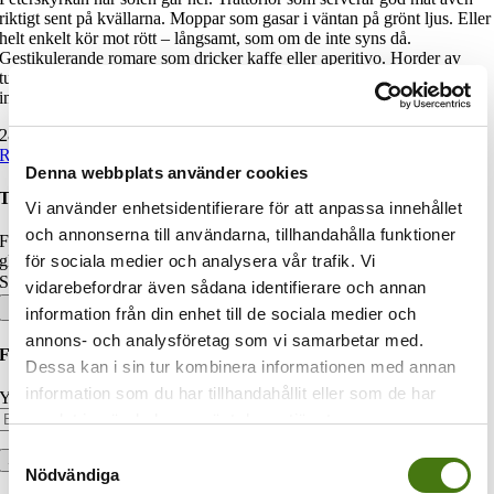
riktigt sent på kvällarna. Moppar som gasar i väntan på grönt ljus. Eller
helt enkelt kör mot rött – långsamt, som om de inte syns då.
Gestikulerande romare som dricker kaffe eller aperitivo. Horder av
turister som vallas runt bland sevärdheterna. Den friska luften med
inslag av eld och grillat sena kvällar. […]
28 oktober, 2014
|
Italien
,
Rom och Lazio
|
Read More
Denna webbplats använder cookies
Turisterna.se
Vi använder enhetsidentifierare för att anpassa innehållet
och annonserna till användarna, tillhandahålla funktioner
Familjen Magnusson har gett sig ut på resa. Vi utlovar restips och
för sociala medier och analysera vår trafik. Vi
glimtar från härliga platser i världen. Häng med oss!
Sök efter:
vidarebefordrar även sådana identifierare och annan
information från din enhet till de sociala medier och
annons- och analysföretag som vi samarbetar med.
Följ bloggen via e-post
Dessa kan i sin tur kombinera informationen med annan
information som du har tillhandahållit eller som de har
Your email:
samlat in när du har använt deras tjänster.
Samtyckesval
Nödvändiga