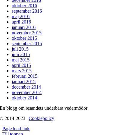
december 2016
oktober 2016
september 2016
maj 2016
april 2016
januari 2016
november 2015
oktober 2015
september 2015
juli 2015
juni 2015
maj 2015
april 2015
mars 2015
februari 2015
januari 2015
december 2014
november 2014
oktober 2014
En blogg om resandets underbara vedermödor
© 2014-2023 |
Cookiepolicy
Page load link
Till toppen