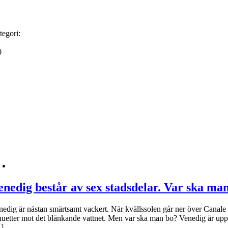
tegori:
O
enedig består av sex stadsdelar. Var ska ma
nedig är nästan smärtsamt vackert. När kvällssolen går ner över Canale
lhuetter mot det blänkande vattnet. Men var ska man bo? Venedig är uppde
]