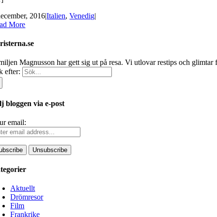
december, 2016
|
Italien
,
Venedig
|
ad More
risterna.se
miljen Magnusson har gett sig ut på resa. Vi utlovar restips och glimtar 
 efter:
lj bloggen via e-post
ur email:
tegorier
Aktuellt
Drömresor
Film
Frankrike