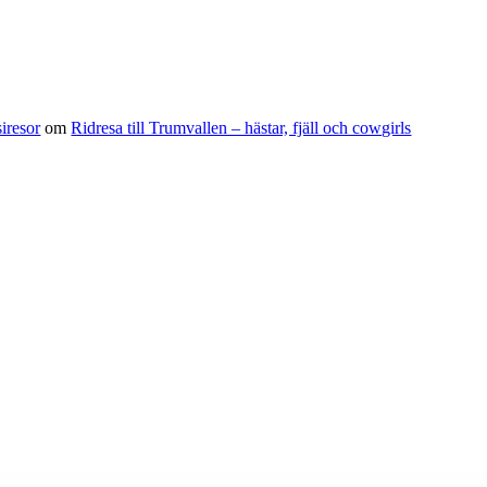
iresor
om
Ridresa till Trumvallen – hästar, fjäll och cowgirls