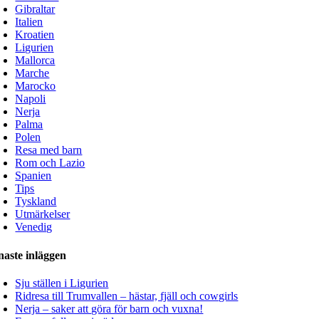
Gibraltar
Italien
Kroatien
Ligurien
Mallorca
Marche
Marocko
Napoli
Nerja
Palma
Polen
Resa med barn
Rom och Lazio
Spanien
Tips
Tyskland
Utmärkelser
Venedig
naste inläggen
Sju ställen i Ligurien
Ridresa till Trumvallen – hästar, fjäll och cowgirls
Nerja – saker att göra för barn och vuxna!