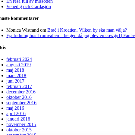
En resa full av missöden
Venedig och Gardasjön
naste kommentarer
Monica Wistrand
om
Brač i Kroatien. Vilken by ska man välja?
Fjällridning hos Trumvallen – helgen då jag blev en cowgirl | Fantas
kiv
februari 2024
augusti 2019
maj 2018
mars 2018
juni 2017
februari 2017
december 2016
oktober 2016
september 2016
maj 2016
april 2016
januari 2016
november 2015
oktober 2015