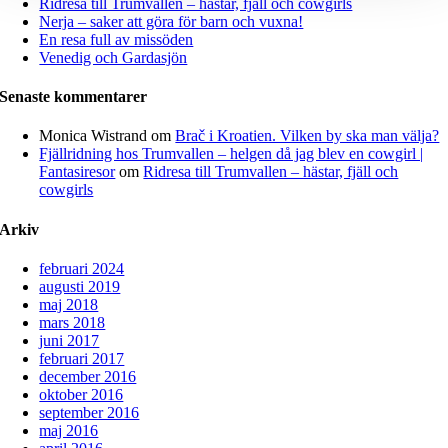
Ridresa till Trumvallen – hästar, fjäll och cowgirls
Nerja – saker att göra för barn och vuxna!
En resa full av missöden
Venedig och Gardasjön
Senaste kommentarer
Monica Wistrand
om
Brač i Kroatien. Vilken by ska man välja?
Fjällridning hos Trumvallen – helgen då jag blev en cowgirl |
Fantasiresor
om
Ridresa till Trumvallen – hästar, fjäll och
cowgirls
Arkiv
februari 2024
augusti 2019
maj 2018
mars 2018
juni 2017
februari 2017
december 2016
oktober 2016
september 2016
maj 2016