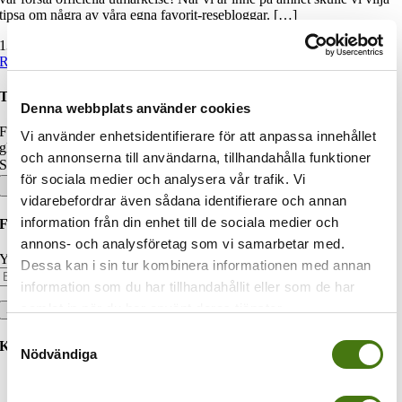
tipsa om några av våra egna favorit-resebloggar. […]
13 april, 2015
|
Tips
|
Read More
Turisterna.se
Denna webbplats använder cookies
Familjen Magnusson har gett sig ut på resa. Vi utlovar restips och
Vi använder enhetsidentifierare för att anpassa innehållet
glimtar från härliga platser i världen. Häng med oss!
och annonserna till användarna, tillhandahålla funktioner
Sök efter:
för sociala medier och analysera vår trafik. Vi
vidarebefordrar även sådana identifierare och annan
information från din enhet till de sociala medier och
Följ bloggen via e-post
annons- och analysföretag som vi samarbetar med.
Your email:
Dessa kan i sin tur kombinera informationen med annan
information som du har tillhandahållit eller som de har
samlat in när du har använt deras tjänster.
Samtyckesval
Kategorier
Nödvändiga
Aktuellt
Drömresor