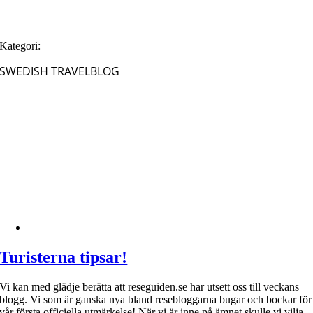
Kategori:
SWEDISH TRAVELBLOG
Turisterna tipsar!
Vi kan med glädje berätta att reseguiden.se har utsett oss till veckans
blogg. Vi som är ganska nya bland resebloggarna bugar och bockar för
vår första officiella utmärkelse! När vi är inne på ämnet skulle vi vilja