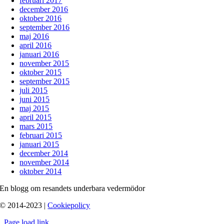
februari 2017
december 2016
oktober 2016
september 2016
maj 2016
april 2016
januari 2016
november 2015
oktober 2015
september 2015
juli 2015
juni 2015
maj 2015
april 2015
mars 2015
februari 2015
januari 2015
december 2014
november 2014
oktober 2014
En blogg om resandets underbara vedermödor
© 2014-2023 |
Cookiepolicy
Page load link