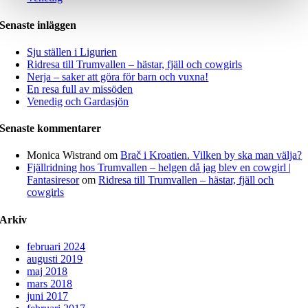
Senaste inläggen
Sju ställen i Ligurien
Ridresa till Trumvallen – hästar, fjäll och cowgirls
Nerja – saker att göra för barn och vuxna!
En resa full av missöden
Venedig och Gardasjön
Senaste kommentarer
Monica Wistrand
om
Brač i Kroatien. Vilken by ska man välja?
Fjällridning hos Trumvallen – helgen då jag blev en cowgirl |
Fantasiresor
om
Ridresa till Trumvallen – hästar, fjäll och
cowgirls
Arkiv
februari 2024
augusti 2019
maj 2018
mars 2018
juni 2017