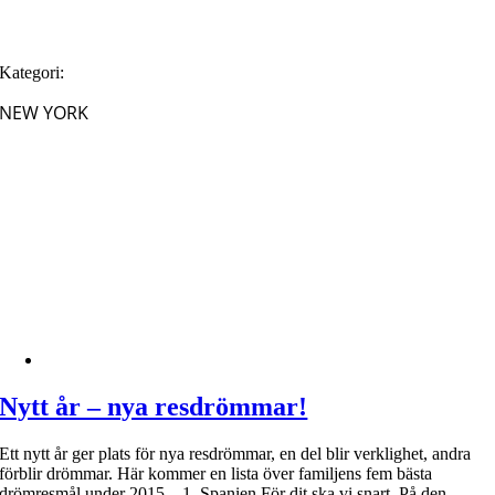
Kategori:
NEW YORK
Nytt år – nya resdrömmar!
Ett nytt år ger plats för nya resdrömmar, en del blir verklighet, andra
förblir drömmar. Här kommer en lista över familjens fem bästa
drömresmål under 2015. 1. Spanien För dit ska vi snart. På den