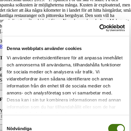
spanska solkusten är möjligheterna många. Kusten är exploaterad, men
det räcker att åka några kilometer in i landet för att hitta hästgårdar, små
lantliga restauranger och pittoreska bergsbyar. Den som vill ha
omväxling kan åka skidor i Sierra Nevada, uppleva kultur i Malaga, ta
bilen till Portugal eller båten till Marocko. Allt är nära. 2. Argentina
[…]
30 december, 2014
|
Drömresor
|
Read More
Denna webbplats använder cookies
Vi använder enhetsidentifierare för att anpassa innehållet
Turisterna.se
och annonserna till användarna, tillhandahålla funktioner
Familjen Magnusson har gett sig ut på resa. Vi utlovar restips och
för sociala medier och analysera vår trafik. Vi
glimtar från härliga platser i världen. Häng med oss!
vidarebefordrar även sådana identifierare och annan
Sök efter:
information från din enhet till de sociala medier och
annons- och analysföretag som vi samarbetar med.
Följ bloggen via e-post
Dessa kan i sin tur kombinera informationen med annan
information som du har tillhandahållit eller som de har
Your email:
samlat in när du har använt deras tjänster.
Samtyckesval
Nödvändiga