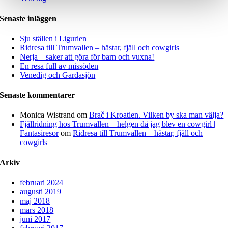
Senaste inläggen
Sju ställen i Ligurien
Ridresa till Trumvallen – hästar, fjäll och cowgirls
Nerja – saker att göra för barn och vuxna!
En resa full av missöden
Venedig och Gardasjön
Senaste kommentarer
Monica Wistrand
om
Brač i Kroatien. Vilken by ska man välja?
Fjällridning hos Trumvallen – helgen då jag blev en cowgirl |
Fantasiresor
om
Ridresa till Trumvallen – hästar, fjäll och
cowgirls
Arkiv
februari 2024
augusti 2019
maj 2018
mars 2018
juni 2017