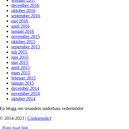
februari 2017
december 2016
oktober 2016
september 2016
maj 2016
april 2016
januari 2016
november 2015
oktober 2015
september 2015
juli 2015
juni 2015
maj 2015
april 2015
mars 2015
februari 2015
januari 2015
december 2014
november 2014
oktober 2014
En blogg om resandets underbara vedermödor
© 2014-2023 |
Cookiepolicy
Page load link