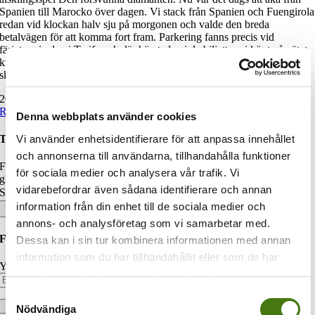
Spanien till Marocko över dagen. Vi stack från Spanien och Fuengirola
redan vid klockan halv sju på morgonen och valde den breda
betalvägen för att komma fort fram. Parkering fanns precis vid
färjeterminalen i Tarifa och där hämtade vi de biljetter vi köpt på nätet
kvällen innan. Vi tog en snabb kaffe och fyllde i de blanketter som vi
skulle lämna till polisen när vi klev i land i [...]
20 mars, 2015
|
Film
,
Marocko
,
Spanien
|
Read More
Denna webbplats använder cookies
Vi använder enhetsidentifierare för att anpassa innehållet
Turisterna.se
och annonserna till användarna, tillhandahålla funktioner
Familjen Magnusson har gett sig ut på resa. Vi utlovar restips och
för sociala medier och analysera vår trafik. Vi
glimtar från härliga platser i världen. Häng med oss!
vidarebefordrar även sådana identifierare och annan
Sök efter:
information från din enhet till de sociala medier och
annons- och analysföretag som vi samarbetar med.
Följ bloggen via e-post
Dessa kan i sin tur kombinera informationen med annan
information som du har tillhandahållit eller som de har
Your email:
samlat in när du har använt deras tjänster.
Samtyckesval
Nödvändiga