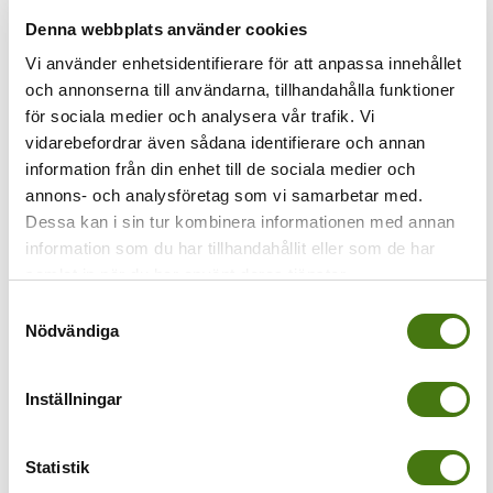
Denna webbplats använder cookies
Föregående
Vi använder enhetsidentifierare för att anpassa innehållet
och annonserna till användarna, tillhandahålla funktioner
venedig-parkering
för sociala medier och analysera vår trafik. Vi
vidarebefordrar även sådana identifierare och annan
information från din enhet till de sociala medier och
annons- och analysföretag som vi samarbetar med.
Dessa kan i sin tur kombinera informationen med annan
information som du har tillhandahållit eller som de har
samlat in när du har använt deras tjänster.
Samtyckesval
Nödvändiga
Inställningar
Av
Anna Kleinwichs Magnusson
|
2016-12-04T20:15:15+01:00
4
december, 2016
|
Statistik
Share This Story, Choose Your Platform!