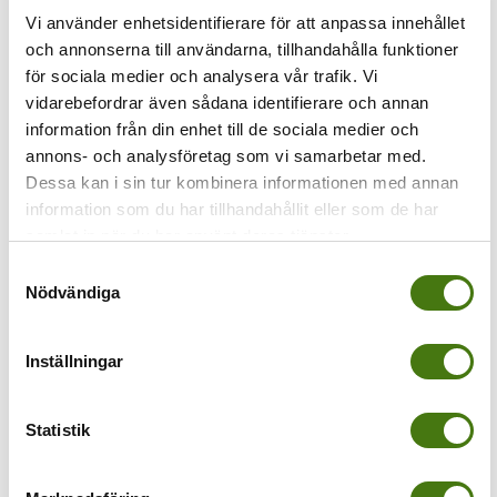
Vi använder enhetsidentifierare för att anpassa innehållet
och annonserna till användarna, tillhandahålla funktioner
Föregående
för sociala medier och analysera vår trafik. Vi
tur mässa stockholm
vidarebefordrar även sådana identifierare och annan
information från din enhet till de sociala medier och
annons- och analysföretag som vi samarbetar med.
Dessa kan i sin tur kombinera informationen med annan
information som du har tillhandahållit eller som de har
samlat in när du har använt deras tjänster.
Samtyckesval
Nödvändiga
Av
Anna Kleinwichs Magnusson
|
2015-10-14T23:00:35+02:00
14
oktober, 2015
|
Inställningar
Share This Story, Choose Your Platform!
Statistik
Om författaren:
Anna Kleinwichs
Magnusson