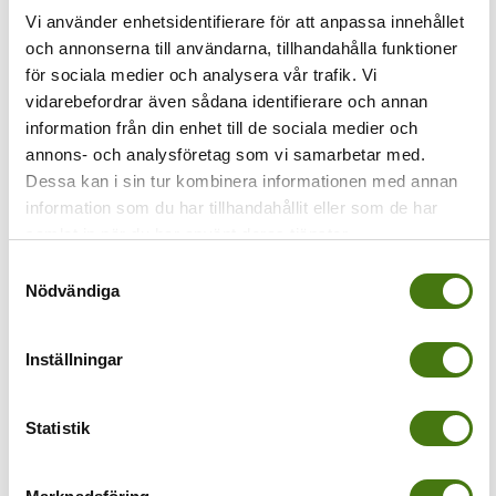
Vi använder enhetsidentifierare för att anpassa innehållet
och annonserna till användarna, tillhandahålla funktioner
Föregående
för sociala medier och analysera vår trafik. Vi
Ställen i Ligurien
vidarebefordrar även sådana identifierare och annan
information från din enhet till de sociala medier och
annons- och analysföretag som vi samarbetar med.
Dessa kan i sin tur kombinera informationen med annan
information som du har tillhandahållit eller som de har
samlat in när du har använt deras tjänster.
Samtyckesval
Nödvändiga
Av
Anna Kleinwichs Magnusson
|
2022-02-25T10:30:19+01:00
24
februari, 2022
|
Inställningar
Share This Story, Choose Your Platform!
Statistik
Om författaren:
Anna Kleinwichs
Magnusson