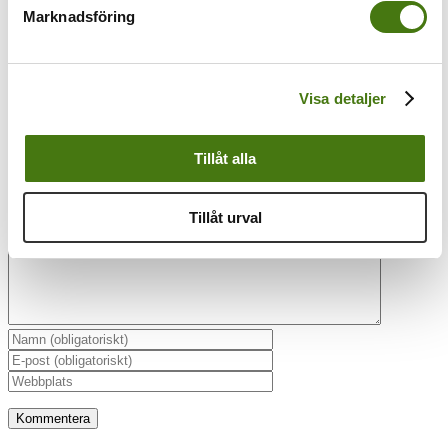
Magnusson
Marknadsföring
Visa detaljer
Lämna en kommentar
Tillåt alla
Kommentar
Tillåt urval