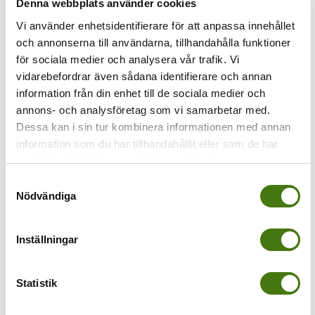
Denna webbplats använder cookies
Vi använder enhetsidentifierare för att anpassa innehållet
Föregående
och annonserna till användarna, tillhandahålla funktioner
för sociala medier och analysera vår trafik. Vi
toppstugan
vidarebefordrar även sådana identifierare och annan
information från din enhet till de sociala medier och
annons- och analysföretag som vi samarbetar med.
Dessa kan i sin tur kombinera informationen med annan
information som du har tillhandahållit eller som de har
samlat in när du har använt deras tjänster.
Samtyckesval
Nödvändiga
Av
Anna Kleinwichs Magnusson
|
2019-08-06T09:37:41+02:00
6
Inställningar
augusti, 2019
|
Share This Story, Choose Your Platform!
Statistik
Om författaren:
Anna Kleinwichs