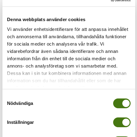
Föregående
Denna webbplats använder cookies
blåst
Vi använder enhetsidentifierare för att anpassa innehållet
och annonserna till användarna, tillhandahålla funktioner
för sociala medier och analysera vår trafik. Vi
vidarebefordrar även sådana identifierare och annan
information från din enhet till de sociala medier och
annons- och analysföretag som vi samarbetar med.
Dessa kan i sin tur kombinera informationen med annan
information som du har tillhandahållit eller som de har
samlat in när du har använt deras tjänster.
Samtyckesval
Nödvändiga
Inställningar
Av
Anna Kleinwichs Magnusson
|
2019-08-06T09:41:24+02:00
6