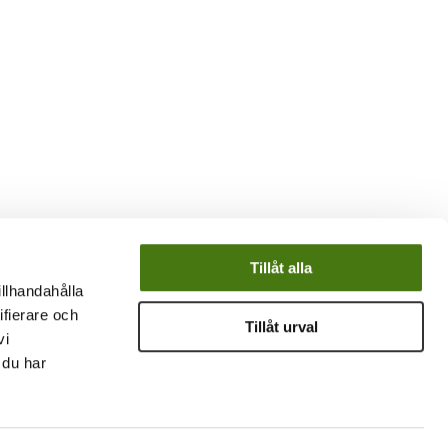
Tillåt alla
illhandahålla
ifierare och
Tillåt urval
vi
 du har