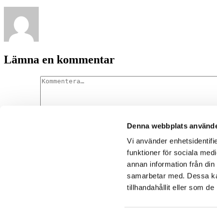
Lämna en kommentar
Denna webbplats använde
Kommentar
Vi använder enhetsidentifie
funktioner för sociala medi
annan information från din
samarbetar med. Dessa kan
Denna webbplats använder Akismet för att minska skräppost.
Lär dig
tillhandahållit eller som d
 blogg om resandets underbara vedermödor
2014-2023 |
Cookiepolicy