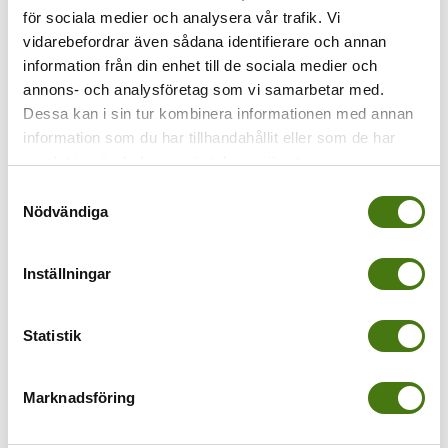
Platform!
för sociala medier och analysera vår trafik. Vi
vidarebefordrar även sådana identifierare och annan
information från din enhet till de sociala medier och
annons- och analysföretag som vi samarbetar med.
Dessa kan i sin tur kombinera informationen med annan
information som du har tillhandahållit eller som de har
Om författaren:
Anna Kleinwichs Magnusson
samlat in när du har använt deras tjänster.
Samtyckesval
Nödvändiga
Inställningar
Lämna en
Statistik
kommentar
Marknadsföring