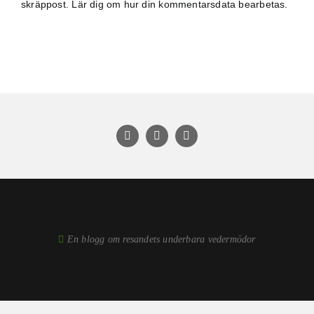
skräppost.
Lär dig om hur din kommentarsdata bearbetas
.
En blogg om resandets underbara vedermödor