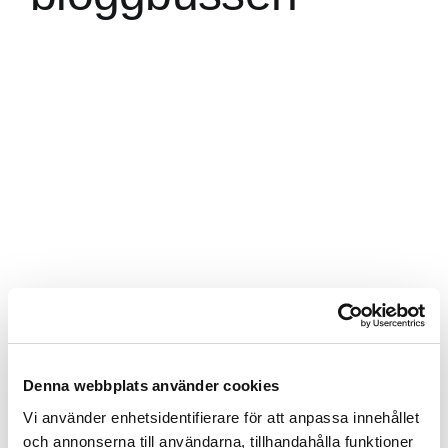
Av
Anna Kleinwichs Magnusson
|
5 maj, 2015
Denna webbplats använder cookies
Vi använder enhetsidentifierare för att anpassa innehållet
Share This Story, Choose Your
och annonserna till användarna, tillhandahålla funktioner