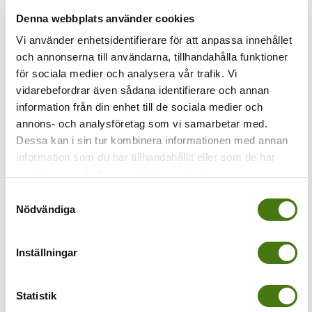
Denna webbplats använder cookies
Föregående
Vi använder enhetsidentifierare för att anpassa innehållet
och annonserna till användarna, tillhandahålla funktioner
Gibraltar apor
för sociala medier och analysera vår trafik. Vi
vidarebefordrar även sådana identifierare och annan
information från din enhet till de sociala medier och
annons- och analysföretag som vi samarbetar med.
Dessa kan i sin tur kombinera informationen med annan
information som du har tillhandahållit eller som de har
samlat in när du har använt deras tjänster.
Samtyckesval
Nödvändiga
Inställningar
Av
Anna Kleinwichs Magnusson
|
2016-05-28T13:26:36+02:00
28
maj, 2016
|
Statistik
Share This Story, Choose Your Platform!