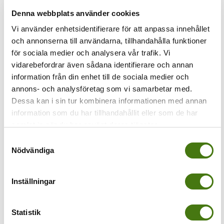
Denna webbplats använder cookies
Föregående
Vi använder enhetsidentifierare för att anpassa innehållet
och annonserna till användarna, tillhandahålla funktioner
Geata Italien resa med barn
för sociala medier och analysera vår trafik. Vi
vidarebefordrar även sådana identifierare och annan
information från din enhet till de sociala medier och
annons- och analysföretag som vi samarbetar med.
Dessa kan i sin tur kombinera informationen med annan
information som du har tillhandahållit eller som de har
samlat in när du har använt deras tjänster.
Samtyckesval
Nödvändiga
Inställningar
Av
Anna Kleinwichs Magnusson
|
2014-10-25T19:56:48+02:00
25
oktober, 2014
|
Statistik
Share This Story, Choose Your Platform!