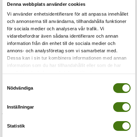
Denna webbplats använder cookies
Vi använder enhetsidentifierare för att anpassa innehållet
Föregående
och annonserna till användarna, tillhandahålla funktioner
sierra-nevada-liften-turisterna
för sociala medier och analysera vår trafik. Vi
vidarebefordrar även sådana identifierare och annan
information från din enhet till de sociala medier och
annons- och analysföretag som vi samarbetar med.
Dessa kan i sin tur kombinera informationen med annan
information som du har tillhandahållit eller som de har
samlat in när du har använt deras tjänster.
Samtyckesval
Nödvändiga
Av
Anna Kleinwichs Magnusson
|
2015-01-11T21:08:42+01:00
11
Inställningar
januari, 2015
|
Share This Story, Choose Your Platform!
Statistik
Om författaren:
Anna Kleinwichs