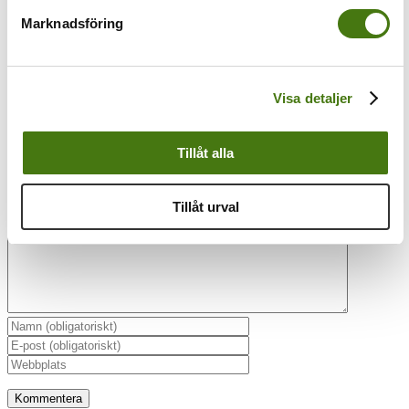
Magnusson
Marknadsföring
Visa detaljer
Lämna en kommentar
Tillåt alla
Kommentar
Tillåt urval