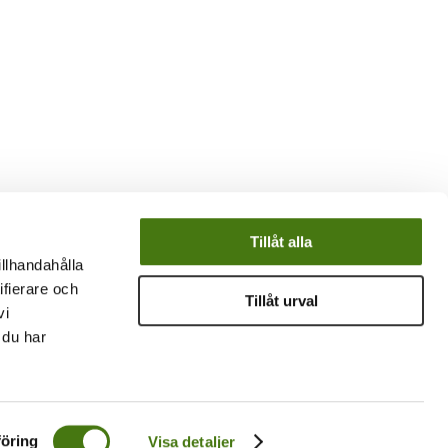
Tillåt alla
illhandahålla
ifierare och
Tillåt urval
vi
 du har
öring
Visa detaljer