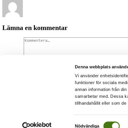
Lämna en kommentar
Denna webbplats använde
Kommentar
Vi använder enhetsidentifie
funktioner för sociala medi
annan information från din
samarbetar med. Dessa kan
Denna webbplats använder Akismet för att minska skräppost.
Lär dig
tillhandahållit eller som d
 blogg om resandets underbara vedermödor
2014-2023 |
Cookiepolicy
Samtyckesval
Nödvändiga
Page load link