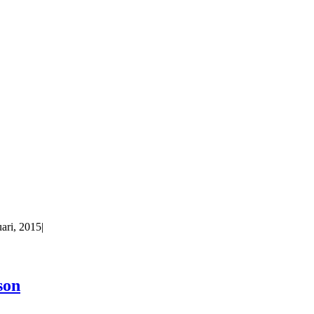
uari, 2015
|
son