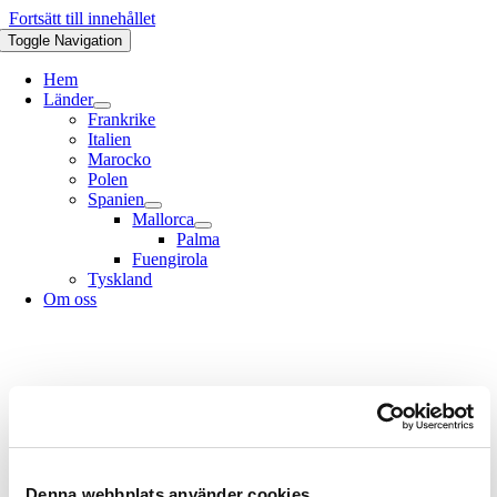
Fortsätt till innehållet
Toggle Navigation
Hem
Länder
Frankrike
Italien
Marocko
Polen
Spanien
Mallorca
Palma
Fuengirola
Tyskland
Om oss
Denna webbplats använder cookies