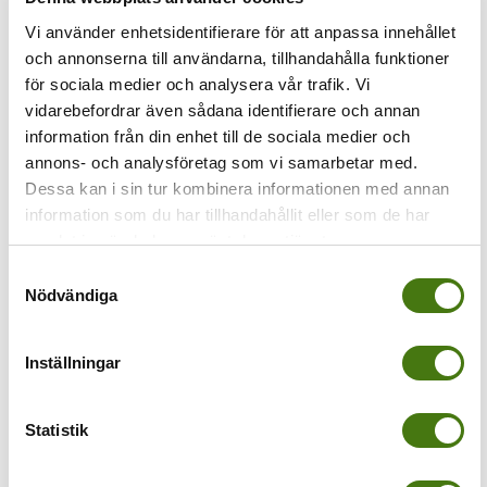
Vi använder enhetsidentifierare för att anpassa innehållet
Föregående
och annonserna till användarna, tillhandahålla funktioner
för sociala medier och analysera vår trafik. Vi
placa cort palma
vidarebefordrar även sådana identifierare och annan
information från din enhet till de sociala medier och
annons- och analysföretag som vi samarbetar med.
Dessa kan i sin tur kombinera informationen med annan
information som du har tillhandahållit eller som de har
samlat in när du har använt deras tjänster.
Samtyckesval
Nödvändiga
Av
Anna Kleinwichs Magnusson
|
2015-11-04T00:24:42+01:00
4
november, 2015
|
Inställningar
Share This Story, Choose Your Platform!
Statistik
Om författaren:
Anna Kleinwichs
Magnusson