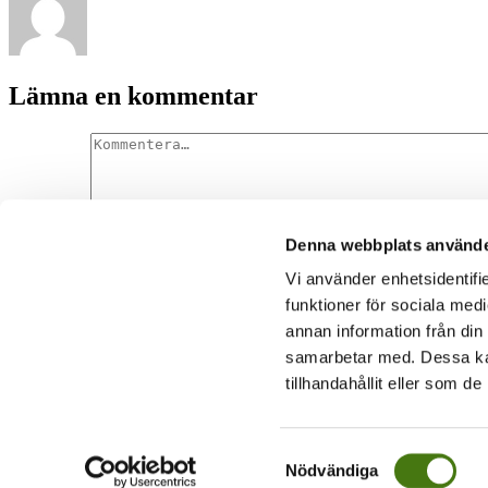
Lämna en kommentar
Denna webbplats använde
Kommentar
Vi använder enhetsidentifie
funktioner för sociala medi
annan information från din
samarbetar med. Dessa kan
Denna webbplats använder Akismet för att minska skräppost.
Lär dig
tillhandahållit eller som d
 blogg om resandets underbara vedermödor
2014-2023 |
Cookiepolicy
Samtyckesval
Nödvändiga
Page load link