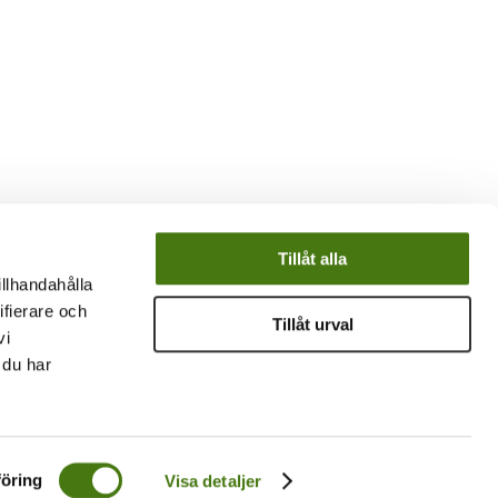
Tillåt alla
illhandahålla
ifierare och
Tillåt urval
vi
 du har
öring
Visa detaljer