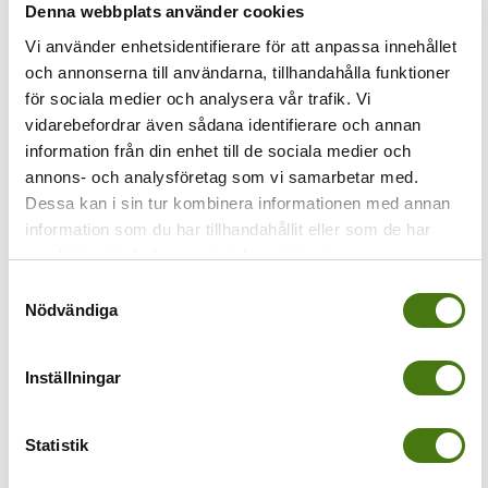
Denna webbplats använder cookies
Vi använder enhetsidentifierare för att anpassa innehållet
Föregående
och annonserna till användarna, tillhandahålla funktioner
resebloggare1
för sociala medier och analysera vår trafik. Vi
vidarebefordrar även sådana identifierare och annan
information från din enhet till de sociala medier och
annons- och analysföretag som vi samarbetar med.
Dessa kan i sin tur kombinera informationen med annan
information som du har tillhandahållit eller som de har
samlat in när du har använt deras tjänster.
Samtyckesval
Nödvändiga
Av
Anna Kleinwichs Magnusson
|
2016-10-09T17:19:05+02:00
9
Inställningar
oktober, 2016
|
Share This Story, Choose Your Platform!
Statistik
Om författaren:
Anna Kleinwichs