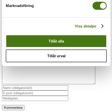
Magnusson
Marknadsföring
Visa detaljer
Lämna en kommentar
Tillåt alla
Kommentar
Tillåt urval