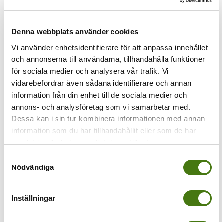
Föregående
Denna webbplats använder cookies
Neapel reseblogg
Vi använder enhetsidentifierare för att anpassa innehållet
och annonserna till användarna, tillhandahålla funktioner
för sociala medier och analysera vår trafik. Vi
vidarebefordrar även sådana identifierare och annan
information från din enhet till de sociala medier och
annons- och analysföretag som vi samarbetar med.
Dessa kan i sin tur kombinera informationen med annan
information som du har tillhandahållit eller som de har
samlat in när du har använt deras tjänster.
Samtyckesval
Nödvändiga
Inställningar
Av
Anna Kleinwichs Magnusson
|
2014-12-22T16:39:05+01:00
22