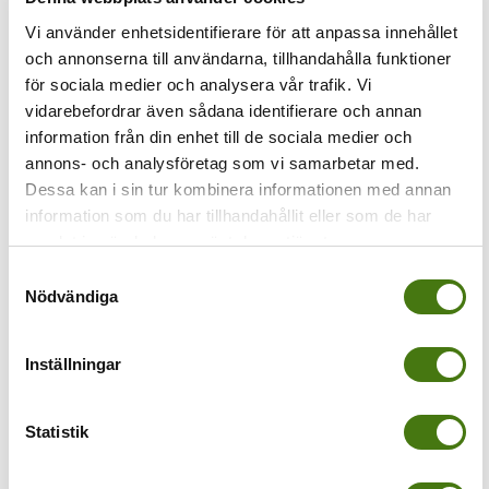
Vi använder enhetsidentifierare för att anpassa innehållet
Föregående
och annonserna till användarna, tillhandahålla funktioner
för sociala medier och analysera vår trafik. Vi
Portixol-lunch
vidarebefordrar även sådana identifierare och annan
information från din enhet till de sociala medier och
annons- och analysföretag som vi samarbetar med.
Dessa kan i sin tur kombinera informationen med annan
information som du har tillhandahållit eller som de har
samlat in när du har använt deras tjänster.
Samtyckesval
Nödvändiga
Av
Anna Kleinwichs Magnusson
|
2015-11-27T16:39:13+01:00
27
november, 2015
|
Inställningar
Share This Story, Choose Your Platform!
Statistik
Om författaren:
Anna Kleinwichs
Magnusson