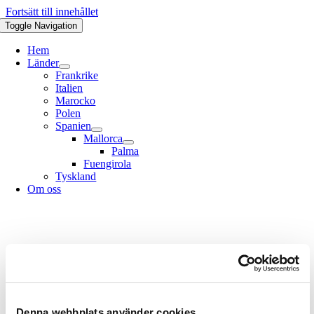
Fortsätt till innehållet
Toggle Navigation
Hem
Länder
Frankrike
Italien
Marocko
Polen
Spanien
Mallorca
Palma
Fuengirola
Tyskland
Om oss
Denna webbplats använder cookies