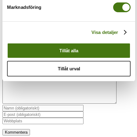
Magnusson
Marknadsföring
Visa detaljer
Lämna en kommentar
Tillåt alla
Kommentar
Tillåt urval