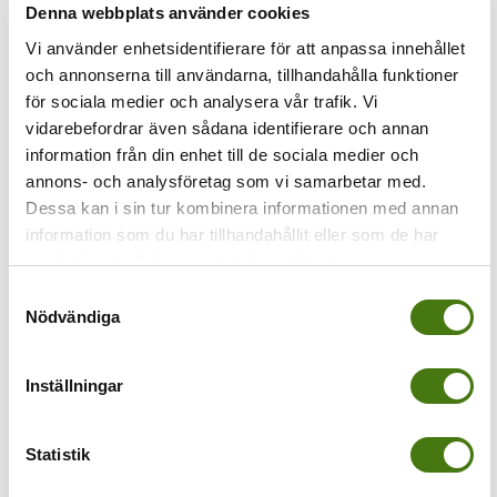
Denna webbplats använder cookies
Vi använder enhetsidentifierare för att anpassa innehållet
Föregående
och annonserna till användarna, tillhandahålla funktioner
Portixol-bar
för sociala medier och analysera vår trafik. Vi
vidarebefordrar även sådana identifierare och annan
information från din enhet till de sociala medier och
annons- och analysföretag som vi samarbetar med.
Dessa kan i sin tur kombinera informationen med annan
information som du har tillhandahållit eller som de har
samlat in när du har använt deras tjänster.
Samtyckesval
Nödvändiga
Av
Anna Kleinwichs Magnusson
|
2015-11-27T15:52:27+01:00
27
Inställningar
november, 2015
|
Share This Story, Choose Your Platform!
Statistik
Om författaren:
Anna Kleinwichs