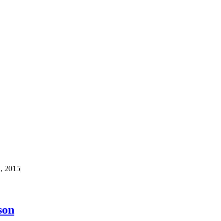
, 2015
|
son