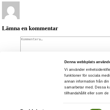
Lämna en kommentar
Denna webbplats använde
Kommentar
Vi använder enhetsidentifie
funktioner för sociala medi
annan information från din
samarbetar med. Dessa kan
Denna webbplats använder Akismet för att minska skräppost.
Lär dig
tillhandahållit eller som d
 blogg om resandets underbara vedermödor
2014-2023 |
Cookiepolicy
Samtyckesval