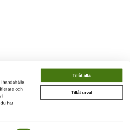
Tillåt alla
illhandahålla
ifierare och
Tillåt urval
vi
 du har